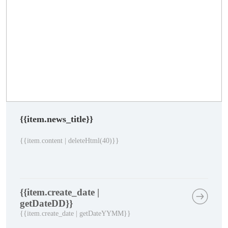
{{item.news_title}}
{{item.content | deleteHtml(40)}}
{{item.create_date |
getDateDD}}
{{item.create_date | getDateYYMM}}