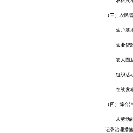
农科展
（三）农民
农户基
农业贷
农人圈
组织活
在线发
（四）综合
从劳动
记录治理措