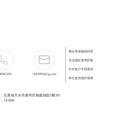
整合资源基础经营
专业团队保驾护航
针对客户不同需求
06065456
18450950@qq.com
终生提供维护保障
：甘肃省天水市秦州区御庭福邸1幢301
741000