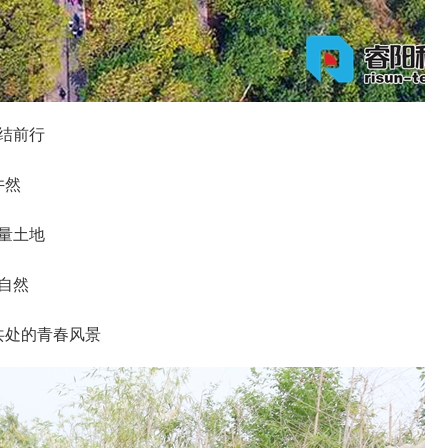
结前行
井然
量土地
自然
共处的青春风景