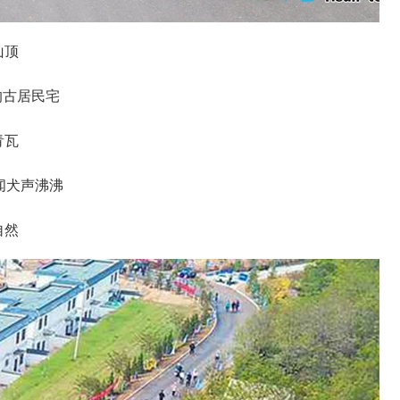
山顶
的古居民宅
青瓦
闻犬声沸沸
自然