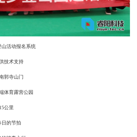
登山活动报名系统
供技术支持
南郭寺山门
端体育露营公园
15公里
春日的节拍