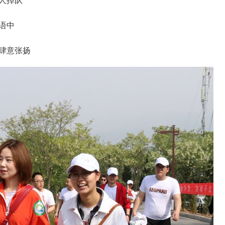
人掉队
语中
肆意张扬