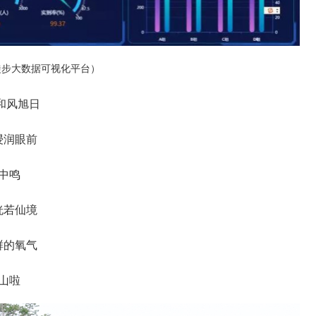
徒步大数据可视化平台）
和风旭日
浸润眼前
中鸣
恍若仙境
鲜的氧气
山啦