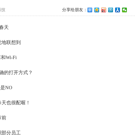
科技
分享给朋友：
春天
觉地联想到
Wi-Fi
确的打开方式？
是NO
春天也很配喔！
节前
织部分员工