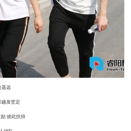
途遥远
却越发坚定
励 彼此扶持