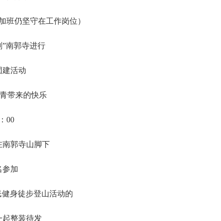
加班仍坚守在工作岗位）
刹”南郭寺进行
团建活动
踏青带来的快乐
：00
在南郭寺山脚下
0名参加
民健身徒步登山活动的
一起整装待发