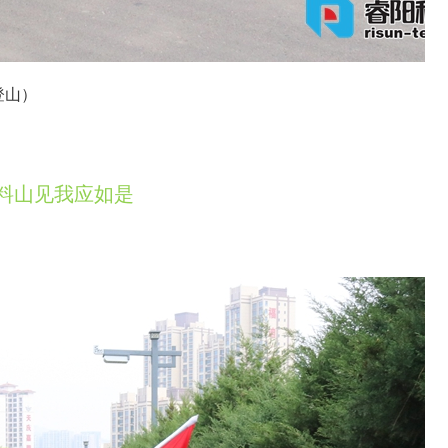
登山）
料山见我应如是