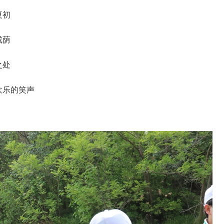
夏初
成荫
之处
欢乐的笑声