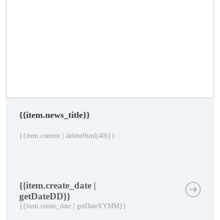
{{item.news_title}}
{{item.content | deleteHtml(40)}}
{{item.create_date |
getDateDD}}
{{item.create_date | getDateYYMM}}